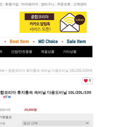
|
|
|
|
|
인
회원가입
마이페이지
장바구니
주문조회
고객센터
츠
산업/안전용품
계절상품
기타상품
> 종합코리아 휴지통속 속비닐 다용도비닐 10L/20L/100매
me
0
합코리아 휴지통속 속비닐 다용도비닐 10L/20L/100
매
판매가격
20,000원
기본옵션
구분