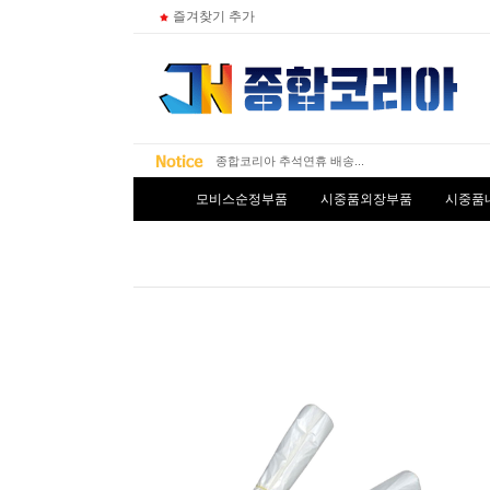
즐겨찾기 추가
종합코리아 추석연휴 배송...
쇼핑몰 개편 안내~!!
종합코리아 카카오톡 알림...
모비스순정부품
시중품외장부품
시중품