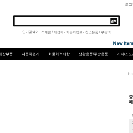
로그
인기검색어 :
/
/
/
/
적재함
세정제
자동차램프
청소용품
부동액
내장부품
자동차관리
화물차적재함
생활용품/주방용품
레져/스포
Ho
종