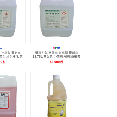
 뉴트럴 플러스
말표산업/포렉스 뉴트럴 플러스
 다목적 세정제/말통
18.75L/욕실용 다목적 세정제/말통
00원
53,900원