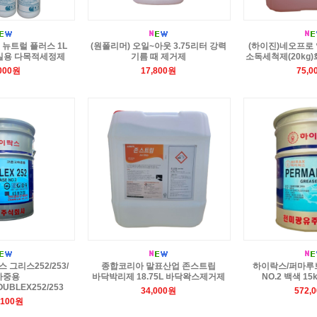
뉴트럴 플러스 1L
(원폴리머) 오일~아웃 3.75리터 강력
(하이진)네오프로
욕실용 다목적세정제
기름 때 제거제
소독세척제(20kg
,000원
17,800원
75,0
그리스252/253/
종합코리아 말표산업 존스트립
하이락스/퍼마루
하중용
바닥박리제 18.75L 바닥왁스제거제
NO.2 백색 1
UBLEX252/253
34,000원
572,
,100원