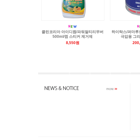
클린코리아 아이디켐/파워멀티리무버
하이락스/퍼마루브
500ml/껌 스티커 제거제
극압용 그리스
8,550원
200