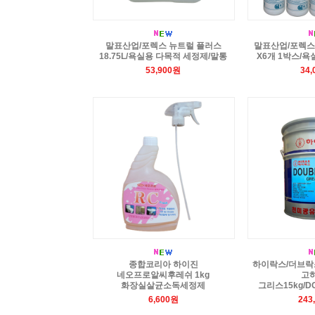
말표산업/포렉스 뉴트럴 플러스
말표산업/포렉스 
18.75L/욕실용 다목적 세정제/말통
X6개 1박스/
53,900원
34
종합코리아 하이진
하이락스/더브락스 
네오프로알씨후레쉬 1kg
고
화장실살균소독세정제
그리스15kg/DO
6,600원
243