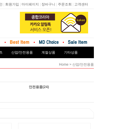
|
|
|
|
|
인
회원가입
마이페이지
장바구니
주문조회
고객센터
츠
산업/안전용품
계절상품
기타상품
>
Home
산업/안전용품
안전용품
(24)