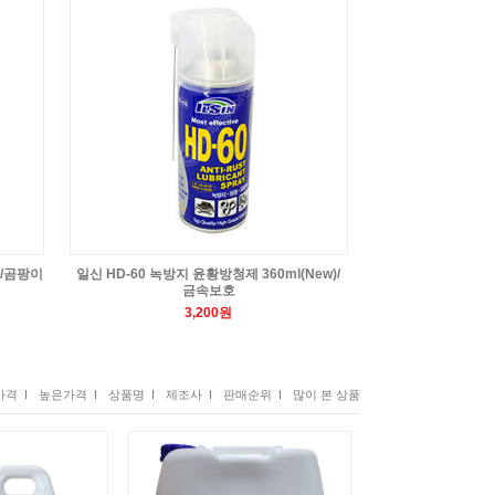
0/곰팡이
일신 HD-60 녹방지 윤황방청제 360ml(New)/
금속보호
3,200원
격 I
높은가격 I
상품명 I
제조사 I
판매순위 I
많이 본 상품