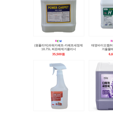
(원폴리머)파워카페트-카페트세정제
태영바이오켐/H크
18.75L 찌든때제거클리너
거울물때
35,500원
6,