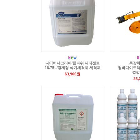
다이버시코리아/존파워 디터전트
특장차
18.75L/경제형 식기세척제 세척제
윙바디이트랙
깔깔
63,900원
23