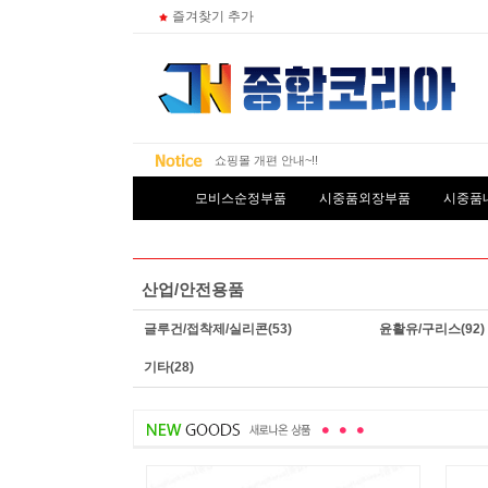
즐겨찾기 추가
종합코리아 추석연휴 배송...
쇼핑몰 개편 안내~!!
종합코리아 카카오톡 알림...
모비스순정부품
시중품외장부품
시중품
산업/안전용품
글루건/접착제/실리콘
(53)
윤활유/구리스
(92)
기타
(28)