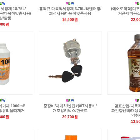
정제 18.75L/
홈픽큐 다목적세정제 3.75L/라벤더향/
(에어로화학)디포머
용/다목적맞춤사용/
희석사용/다목적맞춤사용
거품제거용
량/말통
15,900원
22,0
,000원
제거제 1000ml/
중장비/지게차/엔진키/8T시동키/
말표산업/다목적
철/유리물때제거
개조용키박스/한셋트
파인향선택/대용
악취
,600원
29,700원
13,5