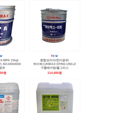
-MPA 15kg/
종합코리아/천미광유/
O.0/00/000/
하이락스/HIRAX EP/N0.1/N0.2/
광유
구름베어링/물그리스
400원
114,400원