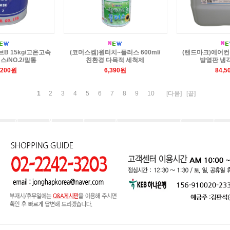
B 15kg/고온고속
(코머스켐)원터치~플러스 600ml/
(랜드마크)에어컨
/NO.2/말통
친환경 다목적 세척제
발열판 냉
,200원
6,390원
84,5
1
2
3
4
5
6
7
8
9
10
[다음]
[끝]