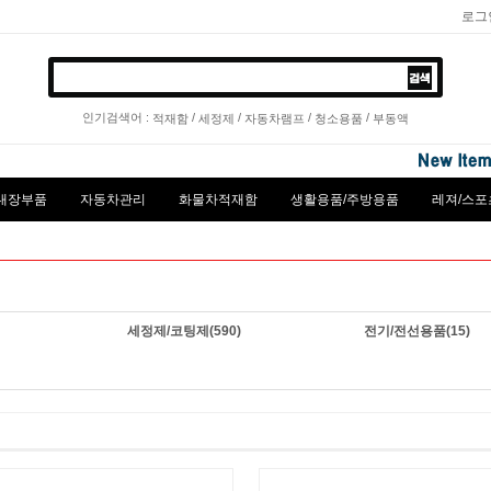
로그
인기검색어 :
/
/
/
/
적재함
세정제
자동차램프
청소용품
부동액
내장부품
자동차관리
화물차적재함
생활용품/주방용품
레져/스포
세정제/코팅제
(590)
전기/전선용품
(15)