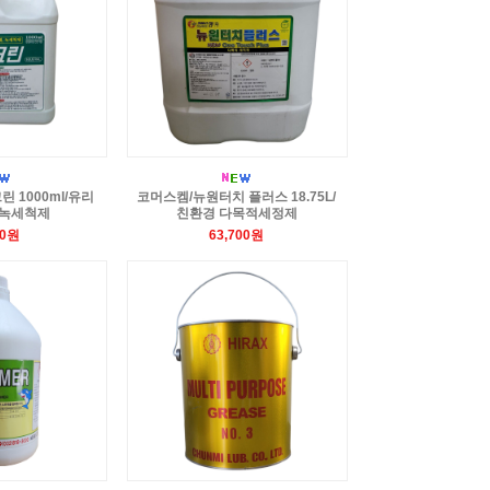
 1000ml/유리
코머스켐/뉴원터치 플러스 18.75L/
 녹세척제
친환경 다목적세정제
40원
63,700원