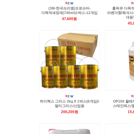
(3M-한국쓰리엠)프로슈터-
홈픽큐 다목적세
다목적세정제(740ml)1박스-12개입
라벤더향/희석사
대용
47,600원
45
하이렉스 그리스 3kg X 1박스(6개입)/
OP100 물때
멀티그리스/산업용
스테인레스/
200,200원
15