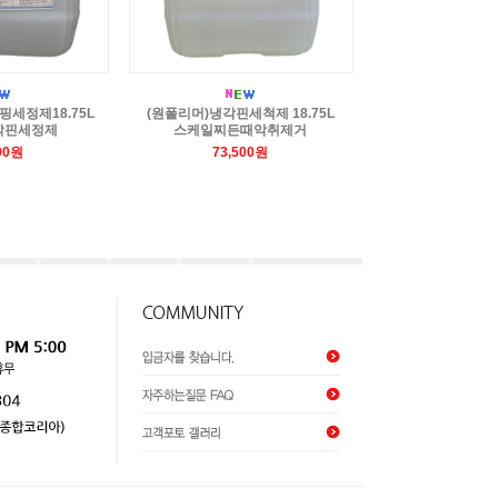
핑세정제18.75L
(원폴리머)냉각핀세척제 18.75L
각핀세정제
스케일찌든때악취제거
00원
73,500원