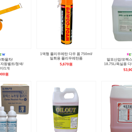
1액형 폴리우레탄 다우 폼 750ml/
일회용 폴리우레탄폼
/화물차/
말표산업/포렉스
자동벨트/청색/
18.75L/욕실용
5,670원
이/1개
53,9
,000원