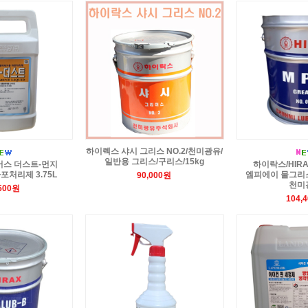
하이렉스 샤시 그리스 NO.2/천미광유/
일반용 그리스/구리스/15kg
머스 더스트-먼지
하이락스/HIRAX
처리제 3.75L
엠피에이 물그리스 N
90,000원
천미
,500원
104,