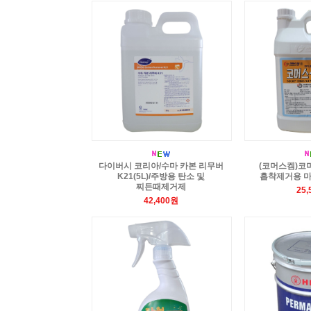
다이버시 코리아/수마 카본 리무버
(코머스켐)코
K21(5L)/주방용 탄소 및
흡착제거용 마포
찌든때제거제
25
42,400원