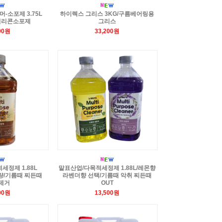
-소포제 3.75L
하이렉스 그리스 3KG/구름베어링용
실리콘소포제
그리스
00원
33,200원
세정제 1.88L
말표산업/다목적세정제 1.88L/레몬향
량/기름때 찌든때
라벤더향 선택/기름때 악취 찌든때
제거
OUT
00원
13,500원