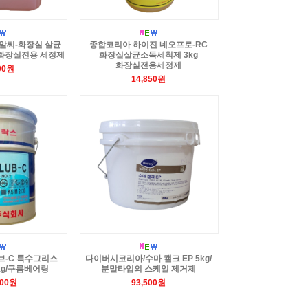
 알씨-화장실 살균
종합코리아 하이진 네오프로-RC
)화장실전용 세정제
화장실살균소독세척제 3kg
화장실전용세정제
00원
14,850원
브-C 특수그리스
다이버시코리아/수마 캘크 EP 5kg/
5kg/구름베어링
분말타입의 스케일 제거제
000원
93,500원