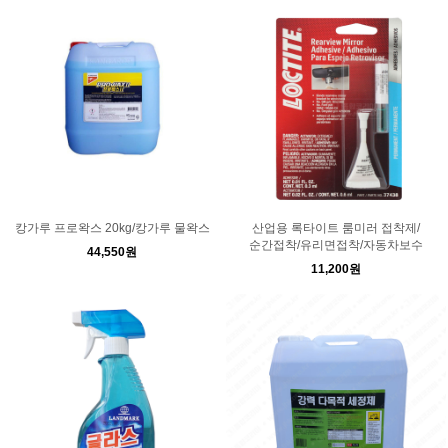
캉가루 프로왁스 20kg/캉가루 물왁스
산업용 록타이트 룸미러 접착제/
순간접착/유리면접착/자동차보수
44,550원
11,200원