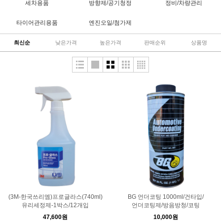
세차용품
방향제/공기청정
정비/차량관리
타이어관리용품
엔진오일/첨가제
최신순
낮은가격
높은가격
판매순위
상품명
(3M-한국쓰리엠)프로글라스(740ml)
BG 언더코팅 1000ml/건타입/
유리세정제-1박스/12개입
언더코팅제/방음방청/코팅
47,600원
10,000원