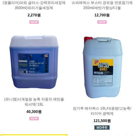
(원폴리머)파워 글라스-강력유리세정제
슈퍼레덱스 부스터 경유용 연료첨가제
(600ml)유리거울세정제
350ml/세탄가향상/디젤
2,270원
12,700원
(유니캠)사계절용 농축 자동차 에탄올
워셔액/ 18L
캉가루 레자왁스 18L/대용량/고농축/
40,300원
타이어 광택제
121,500원