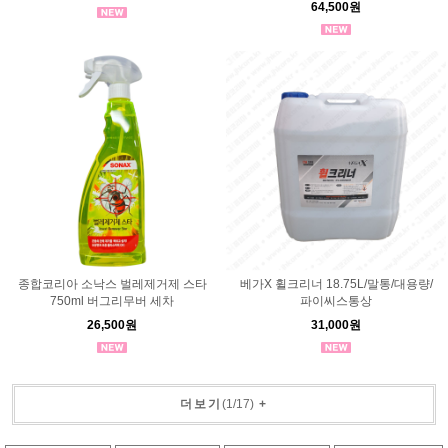
64,500원
종합코리아 소낙스 벌레제거제 스타
베가X 휠크리너 18.75L/말통/대용량/
750ml 버그리무버 세차
파이씨스통상
26,500원
31,000원
더보기
(
1
/
17
)
+