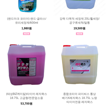
(랜드마크 코리아) 랜드-글라스/
강력 다목적 세정제 20L/휠세정/
유리세정제/600ml
공구류세척/말통
1,980원
19,500원
(태성BIZ케미칼)타이어 레자왁스
종합코리아 파이씨스 통상
18.75L 고급형/전문업소용
베가X레자왁스 18.75L 노랑
타이어전용 레자왁스
53,700원