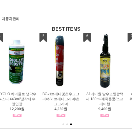
자동차관리
BEST ITEMS
7
8
9
파이씨스통상 슈퍼골드
원랩코트유리발수코팅제
Cyclo 디젤 연료 시스템
워쉬 레자왁스 원액 20kg
200ml/유리막코팅/자동
크리너/MAX44/디젤수분
46,500원
차유리발수
제거
29,700원
25,000원