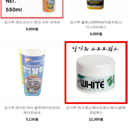
캉가루 엔진크리너 /엔진 외부 세척제
캉가루 물왁스(900ml)/자동차왁스/
카나우바왁스
6,000원
6,000원
캉가루 에어컨 히터 탈취/에어컨히터/
캉가루 /하드왁스/화이트왁스/왁스/광택/
에어컨냄새
코팅왁스
5,130원
12,300원