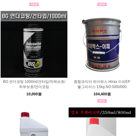
BG 언더코팅 1000ml/건타입/차체보호/
종합코리아 하이락스 Hirax 이피EP
하부보호/언더코팅
물그리이스 15kg NO 0/00/000
10,000원
104,400원